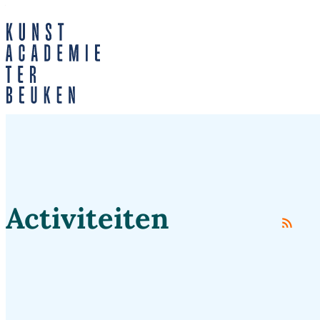
Naar inhoud
Ga naar verfijn of wijzig resultaten .
Kunstacademie Lokeren
Activiteiten
Rss a