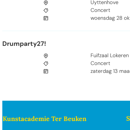
Uyttenhove
Concert
woensdag 28 ok
Drumparty27!
Drumparty27!
Fuifzaal Lokeren
Concert
zaterdag 13 maa
Contact & openingsuren
S
Kunstacademie Ter Beuken