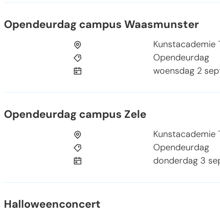
Opendeurdag campus Waasmunster
Opendeurdag campus Waasmunster
Kunstacademie 
Opendeurdag
woensdag 2 se
Opendeurdag campus Zele
Opendeurdag campus Zele
Kunstacademie 
Opendeurdag
donderdag 3 se
Halloweenconcert
Halloweenconcert