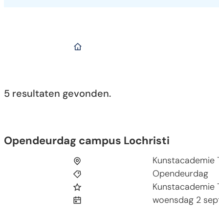
Startpagina
5 resultaten gevonden.
Opendeurdag campus Lochristi
Opendeurdag campus Lochristi
Kunstacademie T
Opendeurdag
Kunstacademie 
woensdag 2 se