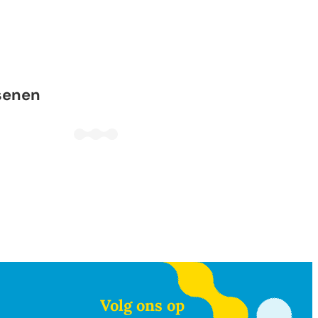
nen
senen
Volg ons op