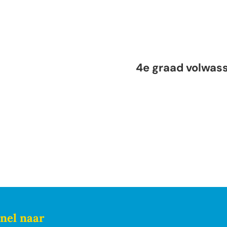
4e graad volwasse
4e graad volwas
nel naar