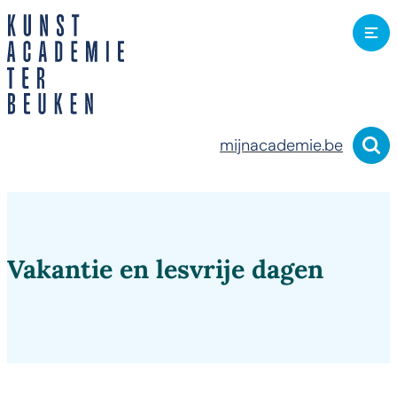
Naar inhoud
Kunstacademie Lokeren
Me
mijnacademie.be
Zoek
Vakantie en lesvrije dagen