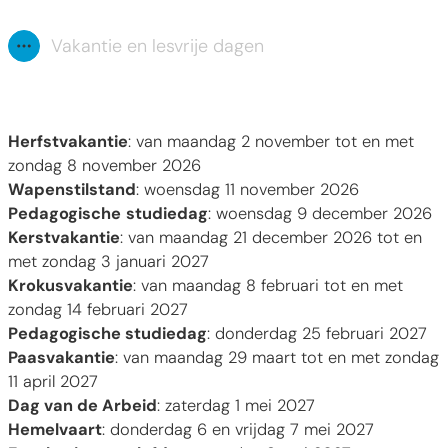
Vakantie en lesvrije dagen
Toon alle broodkruimel items
Herfstvakantie
: van maandag 2 november tot en met
zondag 8 november 2026
Wapenstilstand
: woensdag 11 november 2026
Pedagogische
studiedag
: woensdag 9 december 2026
Kerstvakantie
: van maandag 21 december 2026 tot en
met zondag 3 januari 2027
Krokusvakantie
: van maandag 8 februari tot en met
zondag 14 februari 2027
Pedagogische studiedag
: donderdag 25 februari 2027
Paasvakantie
: van maandag 29 maart tot en met zondag
11 april 2027
Dag van de Arbeid
: zaterdag 1 mei 2027
Hemelvaart
: donderdag 6 en vrijdag 7 mei 2027