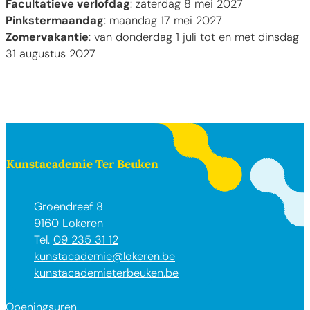
Facultatieve verlofdag
: zaterdag 8 mei 2027
Pinkstermaandag
: maandag 17 mei 2027
Zomervakantie
: van donderdag 1 juli tot en met dinsdag
31 augustus 2027
Contact & openingsuren
Kunstacademie Ter Beuken
Adres
Groendreef 8
,
9160
Lokeren
09 235 31 12
E-mail
kunstacademie
@
lokeren.be
Website
kunstacademieterbeuken.be
Openingsuren