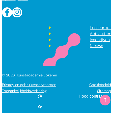
Facebook
Instagram
Lessenroost
Activiteiten
Inschrijven
Nieuws
© 2026
Kunstacademie Lokeren
Privacy en gebruiksvoorwaarden
Cookiebeleid
Toegankelijkheidsverklaring
Sitemap
Hoog contrast
Naar
LCP nv 2026 ©