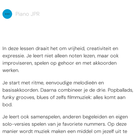
Piano JPR
Toon alle broodkruimel items
? 20
In deze lessen draait het om vrijheid, creativiteit en
expressie. Je leert niet alleen noten lezen, maar ook
improviseren, spelen op gehoor en met akkoorden
werken.
Je start met ritme, eenvoudige melodieën en
basisakkoorden. Daarna combineer je de drie. Popballads,
funky grooves, blues of zelfs filmmuziek: alles komt aan
bod.
Je leert ook samenspelen, anderen begeleiden en eigen
solo-versies spelen van je favoriete nummers. Op deze
manier wordt muziek maken een middel om jezelf uit te