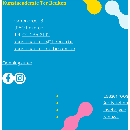
Contact & openingsuren
Kunstacademie Ter Beuken
Adres
Groendreef 8
,
9160
Lokeren
09 235 31 12
E-mail
kunstacademie
@
lokeren.be
Website
kunstacademieterbeuken.be
Openingsuren
Facebook
Instagram
Lessenroost
Activiteiten
Inschrijven
Nieuws