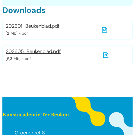
Downloads
202601_Beukenblad.pdf
2 Mb
pdf
202605_Beukenblad.pdf
6,3 Mb
pdf
Contact & openingsuren
Kunstacademie Ter Beuken
Adres
Groendreef 8