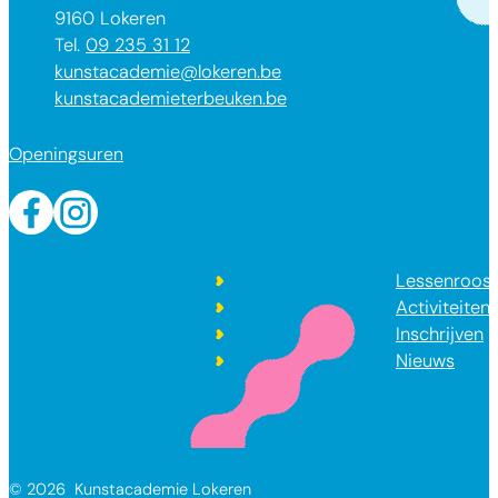
,
9160
Lokeren
09 235 31 12
E-mail
kunstacademie
@
lokeren.be
Website
kunstacademieterbeuken.be
Openingsuren
Facebook
Instagram
Lessenroost
Activiteiten
Inschrijven
Nieuws
© 2026
Kunstacademie Lokeren