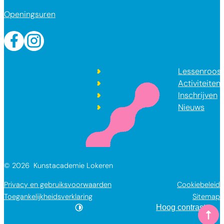
Openingsuren
Facebook
Instagram
Lessenroost
Activiteiten
Inschrijven
Nieuws
© 2026
Kunstacademie Lokeren
Privacy en gebruiksvoorwaarden
Cookiebeleid
Toegankelijkheidsverklaring
Sitemap
Hoog contrast
Naar