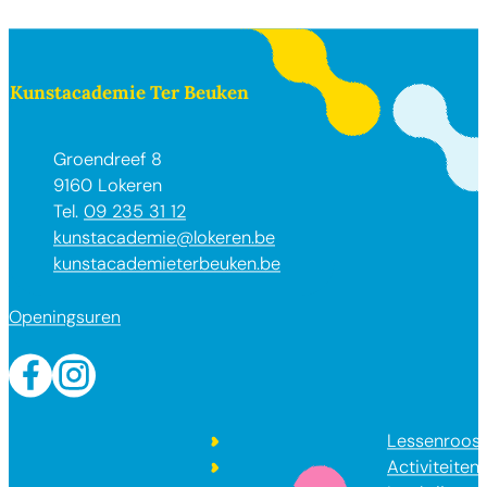
Contact & openingsuren
Kunstacademie Ter Beuken
Adres
Groendreef 8
,
9160
Lokeren
09 235 31 12
E-mail
kunstacademie
@
lokeren.be
Website
kunstacademieterbeuken.be
Openingsuren
Facebook
Instagram
Lessenroost
Activiteiten