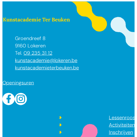
Contact & openingsuren
Kunstacademie Ter Beuken
Adres
Groendreef 8
,
9160
Lokeren
09 235 31 12
E-mail
kunstacademie
@
lokeren.be
Website
kunstacademieterbeuken.be
Openingsuren
Facebook
Instagram
Lessenroost
Activiteiten
Inschrijven